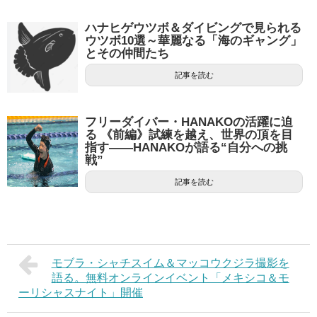
ハナヒゲウツボ＆ダイビングで見られる
ウツボ10選～華麗なる「海のギャング」
とその仲間たち
記事を読む
フリーダイバー・HANAKOの活躍に迫
る 《前編》試練を越え、世界の頂を目
指す——HANAKOが語る“自分への挑
戦”
記事を読む
モブラ・シャチスイム＆マッコウクジラ撮影を
語る。無料オンラインイベント「メキシコ＆モ
ーリシャスナイト」開催