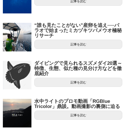
記事を読む
“誰も見たことがない”産卵を追え──パ
ラオで始まったミカヅキツバメウオ極秘
リサーチ
記事を読む
ダイビングで見られるスズメダイ20選～
特徴、生態、似た種の見分け方などを徹
底紹介
記事を読む
水中ライトのプロモ動画「RGBlue
Tricolor」鼎談。動画撮影の裏側に迫る
記事を読む