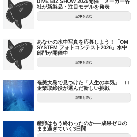
DIVE BIZ SHOW 2026開催 メーカー各
社が新製品・注目モデルを発表
記事を読む
あなたの水中写真を応募しよう！「OM
SYSTEM フォトコンテスト2026」水中
部門が開催中
記事を読む
奄美大島で見つけた「人生の本気」 IT
企業取締役が選んだ新しい挑戦
記事を読む
産卵はもう終わったのか──成果ゼロの
まま過ぎていく3日間