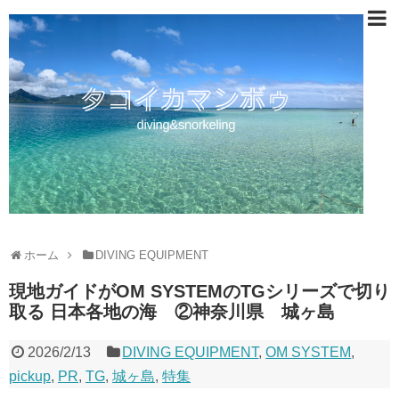
ホーム
DIVING EQUIPMENT
現地ガイドがOM SYSTEMのTGシリーズで切り
取る 日本各地の海 ②神奈川県 城ヶ島
2026/2/13
DIVING EQUIPMENT
,
OM SYSTEM
,
pickup
,
PR
,
TG
,
城ヶ島
,
特集