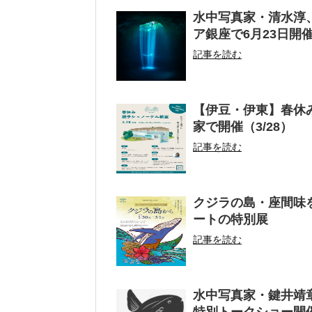
水中写真家・清水淳、写
ア銀座で6月23日開
記事を読む
【伊豆・伊東】春休
家で開催（3/28）
記事を読む
クジラの島・座間味
ートの特別展
記事を読む
水中写真家・鍵井靖章
特別トークショー開