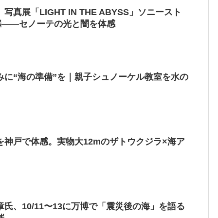
真展「LIGHT IN THE ABYSS」ソニースト
催——セノーテの光と闇を体感
みに“海の準備”を｜親子シュノーケル教室を水の
を神戸で体感。実物大12mのザトウクジラ×海ア
氏、10/11〜13に万博で「震災後の海」を語る
催