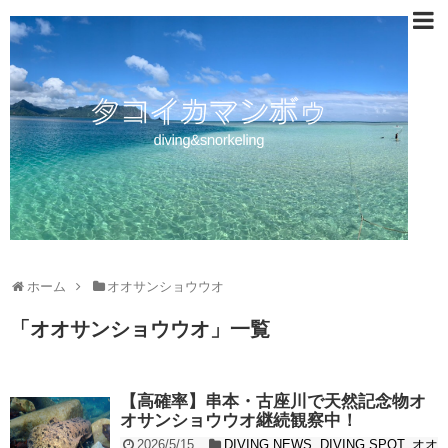
ホーム
オオサンショウウオ
「
オオサンショウウオ
」
一覧
【高確率】串本・古座川で天然記念物オ
オサンショウウオ継続観察中！
2026/5/15
DIVING NEWS
,
DIVING SPOT
,
オオ