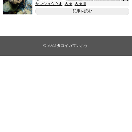
サンショウウオ
,
古座
,
古座川
記事を読む
© 2023
タコイカマンボゥ
.