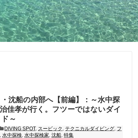
ク・沈船の内部へ【前編】：～水中探
左治佳孝が行く。フツーではないダイ
イド～
DIVING SPOT
,
スービック
,
テクニカルダイビング
,
フ
,
水中探検
,
水中探検家
,
沈船
,
特集