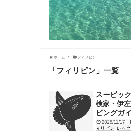
ホーム
フィリピン
「
フィリピン
」
一覧
スービッ
検家・伊
ビングガ
2025/11/17
ィリピン
,
レック