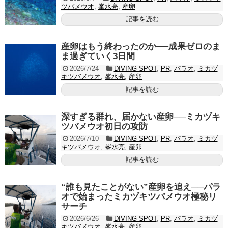
ツバメウオ
,
峯水亮
,
産卵
記事を読む
産卵はもう終わったのか──成果ゼロのま
ま過ぎていく3日間
2026/7/24
DIVING SPOT
,
PR
,
パラオ
,
ミカヅ
キツバメウオ
,
峯水亮
,
産卵
記事を読む
深すぎる群れ、届かない産卵──ミカヅキ
ツバメウオ初日の攻防
2026/7/10
DIVING SPOT
,
PR
,
パラオ
,
ミカヅ
キツバメウオ
,
峯水亮
,
産卵
記事を読む
“誰も見たことがない”産卵を追え──パラ
オで始まったミカヅキツバメウオ極秘リ
サーチ
2026/6/26
DIVING SPOT
,
PR
,
パラオ
,
ミカヅ
キツバメウオ
,
峯水亮
,
産卵