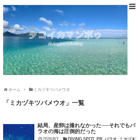
ホーム
ミカヅキツバメウオ
「
ミカヅキツバメウオ
」
一覧
結局、産卵は撮れなかった──それでもパ
ラオの海は圧倒的だった
2026/8/7
DIVING SPOT
,
PR
,
パラオ
,
ミカヅキ