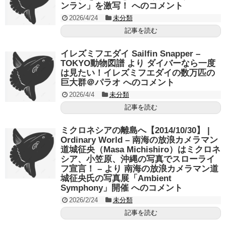
ンラン」を激写！ へのコメント
2026/4/24
未分類
記事を読む
イレズミフエダイ Sailfin Snapper –
TOKYO動物図譜 より ダイバーなら一度
は見たい！イレズミフエダイの数万匹の
巨大群＠パラオ へのコメント
2026/4/4
未分類
記事を読む
ミクロネシアの離島へ【2014/10/30】 |
Ordinary World – 南海の放浪カメラマン
道城征央（Masa Michishiro）はミクロネ
シア、小笠原、沖縄の写真でスローライ
フ宣言！ – より 南海の放浪カメラマン道
城征央氏の写真展「Ambient
Symphony」開催 へのコメント
2026/2/24
未分類
記事を読む