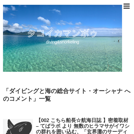
「
ダイビングと海の総合サイト・オーシャナ へ
のコメント
」
一覧
【002 こちら船長☆航海日誌 】密着取材
– てばラボ より 無数のヒラマサがイワシ
の群れを囲い込む、「玄界灘のサーディ