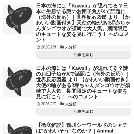
日本の海には「Kawaii」が隠れてる？日
本に生息する謎のお団子魚がXで話題に
（海外の反応） | 世界反応図鑑 より 【か
わいい動画付き】天使の輪がある⁉赤ちゃ
んダンゴウオが須崎で大人気。期間限定
のキュートな姿を見に行こう！ へのコメ
ント
2026/2/8
未分類
記事を読む
日本の海には「Kawaii」が隠れてる？謎
のお団子魚がXで話題に（海外の反応） |
世界反応図鑑 より 【かわいい動画付き】
天使の輪がある⁉赤ちゃんダンゴウオが須
崎で大人気。期間限定のキュートな姿を
見に行こう！ へのコメント
2026/2/7
未分類
記事を読む
【徹底解説】鴨川シーワールドのシャチ
は“かわいそう”なのか？ | Animal