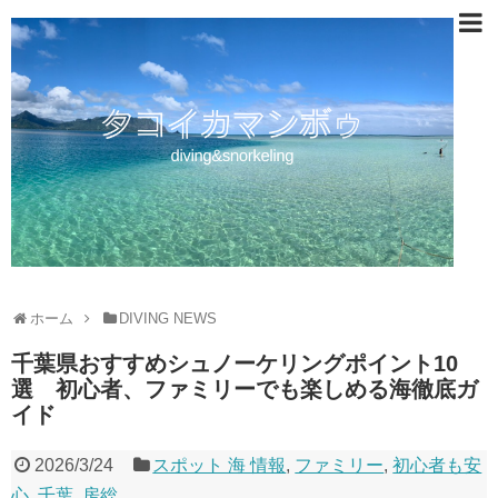
ホーム
DIVING NEWS
千葉県おすすめシュノーケリングポイント10
選 初心者、ファミリーでも楽しめる海徹底ガ
イド
2026/3/24
スポット 海 情報
,
ファミリー
,
初心者も安
心
,
千葉
,
房総