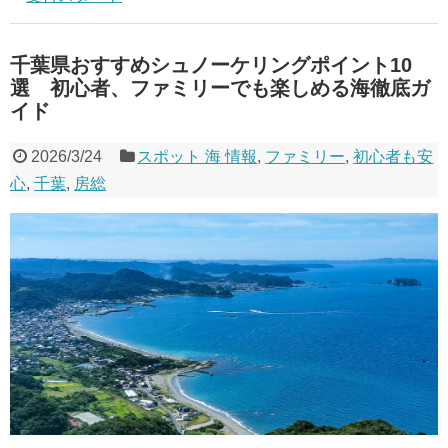
千葉県おすすめシュノーケリングポイント10
選 初心者、ファミリーでも楽しめる海徹底ガ
イド
2026/3/24
スポット 海 情報
,
ファミリー
,
初心者も安
心
,
千葉
,
房総