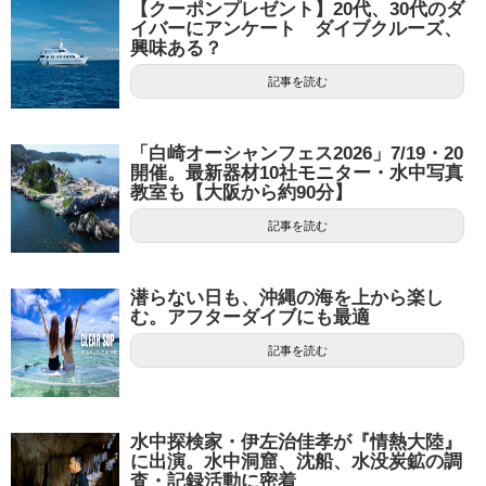
【クーポンプレゼント】20代、30代のダ
イバーにアンケート ダイブクルーズ、
興味ある？
記事を読む
「白崎オーシャンフェス2026」7/19・20
開催。最新器材10社モニター・水中写真
教室も【大阪から約90分】
記事を読む
潜らない日も、沖縄の海を上から楽し
む。アフターダイブにも最適
記事を読む
水中探検家・伊左治佳孝が『情熱大陸』
に出演。水中洞窟、沈船、水没炭鉱の調
査・記録活動に密着